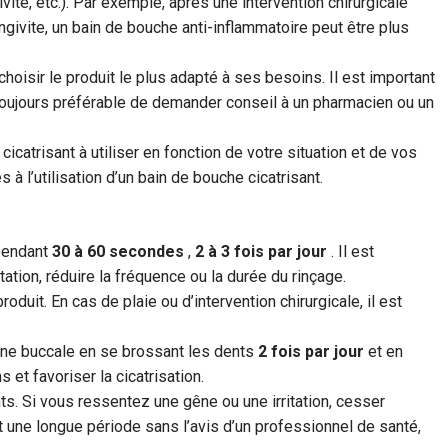
ivite, etc.). Par exemple, après une intervention chirurgicale
ngivite, un bain de bouche anti-inflammatoire peut être plus
choisir le produit le plus adapté à ses besoins. Il est important
t toujours préférable de demander conseil à un pharmacien ou un
icatrisant à utiliser en fonction de votre situation et de vos
à l’utilisation d’un bain de bouche cicatrisant.
 pendant
30 à 60 secondes
,
2 à 3 fois par jour
. Il est
ation, réduire la fréquence ou la durée du rinçage.
duit. En cas de plaie ou d’intervention chirurgicale, il est
iène buccale en se brossant les dents
2 fois par jour
et en
 et favoriser la cicatrisation.
ants. Si vous ressentez une gêne ou une irritation, cesser
nt une longue période sans l’avis d’un professionnel de santé,