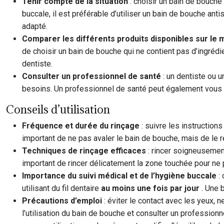
Tenir compte de la situation
: choisir un bain de bouche 
buccale, il est préférable d’utiliser un bain de bouche an
adapté.
Comparer les différents produits disponibles sur le
de choisir un bain de bouche qui ne contient pas d’ingréd
dentiste.
Consulter un professionnel de santé
: un dentiste ou u
besoins. Un professionnel de santé peut également vous aid
Conseils d’utilisation
Fréquence et durée du rinçage
: suivre les instruction
important de ne pas avaler le bain de bouche, mais de le re
Techniques de rinçage efficaces
: rincer soigneusement
important de rincer délicatement la zone touchée pour ne 
Importance du suivi médical et de l’hygiène buccale
:
utilisant du fil dentaire
au moins une fois par jour
. Une 
Précautions d’emploi
: éviter le contact avec les yeux, 
l’utilisation du bain de bouche et consulter un profession