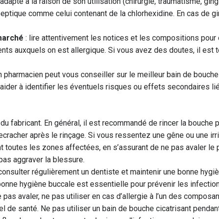
adapté à la raison de son utilisation (chirurgie, traumatisme, ging
tiseptique comme celui contenant de la chlorhexidine. En cas de gi
 marché
: lire attentivement les notices et les compositions pour 
ients auxquels on est allergique. Si vous avez des doutes, il es
n pharmacien peut vous conseiller sur le meilleur bain de bouche c
er à identifier les éventuels risques ou effets secondaires liés 
s du fabricant. En général, il est recommandé de rincer la bouche
cracher après le rinçage. Si vous ressentez une gêne ou une irrit
 toutes les zones affectées, en s’assurant de ne pas avaler le pro
pas aggraver la blessure.
 consulter régulièrement un dentiste et maintenir une bonne hyg
bonne hygiène buccale est essentielle pour prévenir les infections
ne pas avaler, ne pas utiliser en cas d’allergie à l’un des compos
nel de santé. Ne pas utiliser un bain de bouche cicatrisant penda