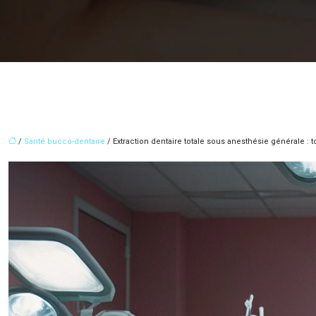
/
Santé bucco-dentaire
/ Extraction dentaire totale sous anesthésie générale : t