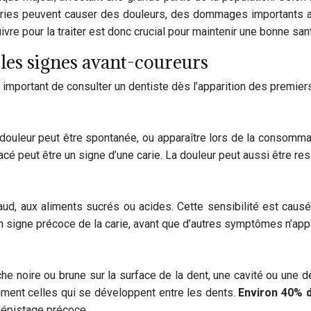
aries peuvent causer des douleurs, des dommages importants au
ivre pour la traiter est donc crucial pour maintenir une bonne sa
 les signes avant-coureurs
t important de consulter un dentiste dès l’apparition des premier
douleur peut être spontanée, ou apparaître lors de la consomma
cé peut être un signe d’une carie. La douleur peut aussi être res
ud, aux aliments sucrés ou acides. Cette sensibilité est causée
un signe précoce de la carie, avant que d’autres symptômes n’app
che noire ou brune sur la surface de la dent, une cavité ou une d
amment celles qui se développent entre les dents.
Environ 40% d
 dépistage précoce.