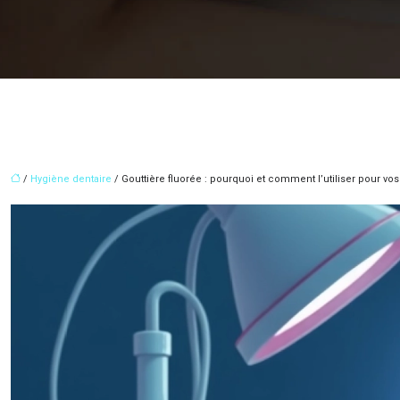
/
Hygiène dentaire
/ Gouttière fluorée : pourquoi et comment l’utiliser pour vos